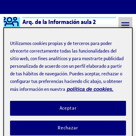
Logo Ágora
Arq. de la Información aula 2
Saltar al contenido
Utilizamos
cookies
propias y de terceros para poder
ofrecerte correctamente todas las funcionalidades del
sitio web, con fines analíticos y para mostrarte publicidad
Semestre 20212 - Aula 2
Adela Stanciu
personalizada de acuerdo con un perfil elaborado a partir
Adela Stanciu
de tus hábitos de navegación. Puedes aceptar, rechazar o
configurar tus preferencias haciendo clic abajo, u obtener
más información en nuestra
política de cookies.
PAC 2 – Escenario y User Journey
Publicado por
Publicado por
Adela Stanciu
Visibilidad:
Fecha de publicación
5 abril, 2022 8:54 am
en PAC 2 – Escenario y User Journ
Pública
-
24 Mar 2022
-
comentario
Aceptar
Rechazar