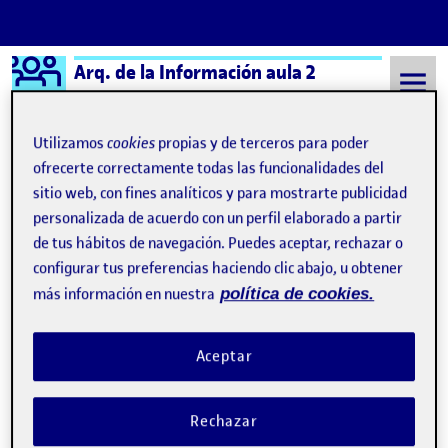
Logo Ágora
Arq. de la Información aula 2
Saltar al contenido
Utilizamos
cookies
propias y de terceros para poder
ofrecerte correctamente todas las funcionalidades del
sitio web, con fines analíticos y para mostrarte publicidad
Semestre 20212 - Aula 2
Mihaela Claudia Diosan
personalizada de acuerdo con un perfil elaborado a partir
Mihaela Claudia Diosan
de tus hábitos de navegación. Puedes aceptar, rechazar o
configurar tus preferencias haciendo clic abajo, u obtener
más información en nuestra
política de cookies.
PAC 2: Escenario + User Journey
Publicado por
Publicado por
Mihaela Claudia Diosan
Visibilidad:
Fecha de publicación
6 abril, 2022 7:12 am
en PAC 2: Escenario + User Journey
Pública
-
23 Mar 2022
-
comentario
Aceptar
Rechazar