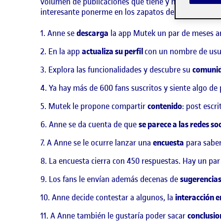
volumen de publicaciones que tiene y no puede resp
interesante ponerme en los zapatos del artista y del d
Anne se
descarga
la app Mutek un par de meses ant
En la app
actualiza su perfil
con un nombre de usua
Explora las funcionalidades y descubre su
comunid
Ya hay más de 600 fans suscritos y siente algo de
Mutek le propone compartir
contenido
: post escr
Anne se da cuenta de que
se parece a las redes
so
A Anne se le ocurre lanzar una
encuesta
para saber
La encuesta cierra con 450 respuestas. Hay un par
Los fans le envían además decenas de
sugerencia
Anne decide contestar a algunos, la
interacción e
A Anne también le gustaría poder sacar
conclusio