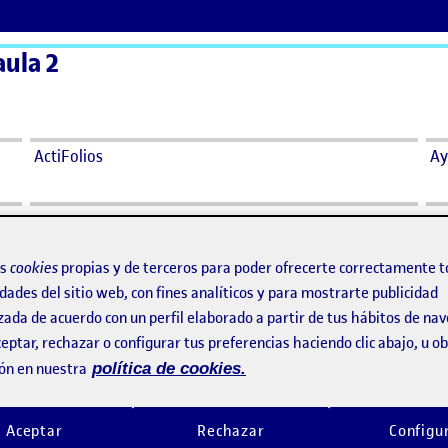
aula 2
ActiFolios
Ay
ourney
os
cookies
propias y de terceros para poder ofrecerte correctamente t
ario y User Journey
dades del sitio web, con fines analíticos y para mostrarte publicidad
zada de acuerdo con un perfil elaborado a partir de tus hábitos de na
eptar, rechazar o configurar tus preferencias haciendo clic abajo, u 
022 11:02 pm
en PAC 2. Escenario y User Journey
rio
ón en nuestra
política de cookies.
n en la que Anne quiere interactuar dentro de su comunidad de 
Aceptar
Rechazar
Configu