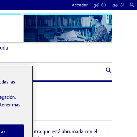
Acceder
60
31
uda
odas las
vegación.
obtener más
fans, pero encuentra que está abrumada con el
rar