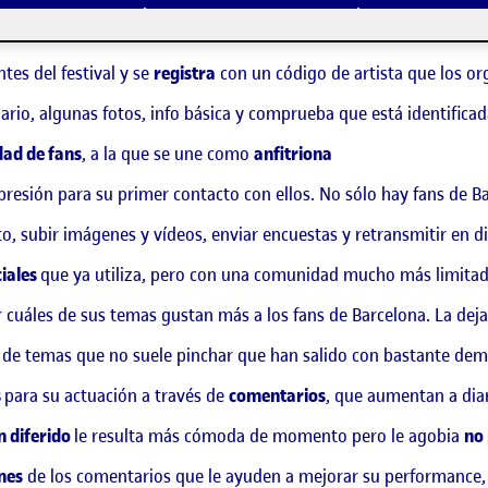
onder a todas. He escogido este caso porque me parece un prob
iseñador. El escenario es el siguiente:
es del festival y se
registra
con un código de artista que los o
rio, algunas fotos, info básica y comprueba que está identificad
ad de fans
, a la que se une como
anfitriona
 presión para su primer contacto con ellos. No sólo hay fans de B
ito, subir imágenes y vídeos, enviar encuestas y retransmitir en d
ciales
que ya utiliza, pero con una comunidad mucho más limita
 cuáles de sus temas gustan más a los fans de Barcelona. La deja 
 de temas que no suele pinchar que han salido con bastante demand
s
para su actuación a través de
comentarios
, que aumentan a dia
n diferido
le resulta más cómoda de momento pero le agobia
no
nes
de los comentarios que le ayuden a mejorar su performance,