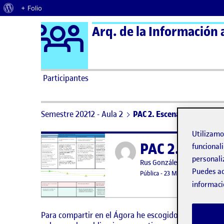
Acerca de WordPress
+ Folio
Logo Ágora
Arq. de la Información 
Saltar al contenido
Participantes
Semestre 20212 - Aula 2
PAC 2. Escenario y User J
Utilizam
PAC 2. Escen
Publicado por
funcionali
personali
Publicado por
Rus González López
Puedes ac
Visibilidad:
Fecha de publicación
5 abril, 2
Pública
-
23 Mar 2022
-
comenta
informaci
Para compartir en el Ágora he escogido una situació