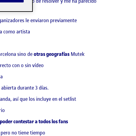
lema complicado de resolver y me ha parecido
rganizadores le enviaron previamente
a como artista
arcelona sino de
otras geografías
Mutek
irecto con o sin vídeo
da
abierta durante 3 días.
a, así que los incluye en el setlist
rio
 poder
contestar a todos los fans
 pero no tiene tiempo