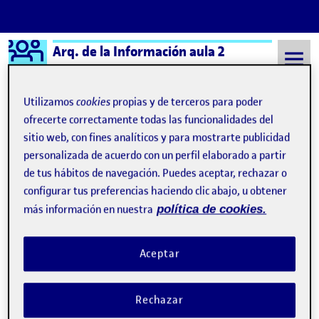
Logo Ágora
Arq. de la Información aula 2
Saltar al contenido
Utilizamos
cookies
propias y de terceros para poder
ofrecerte correctamente todas las funcionalidades del
sitio web, con fines analíticos y para mostrarte publicidad
Semestre 20212 - Aula 2
Rus González López
personalizada de acuerdo con un perfil elaborado a partir
Rus González López
de tus hábitos de navegación. Puedes aceptar, rechazar o
configurar tus preferencias haciendo clic abajo, u obtener
más información en nuestra
política de cookies.
PAC 2. Escenario y User Journey
Publicado por
Publicado por
Rus González López
Visibilidad:
Fecha de publicación
5 abril, 2022 11:02 pm
en PAC 2. Escenario y User Journey
Pública
-
23 Mar 2022
-
comentario
Aceptar
Rechazar