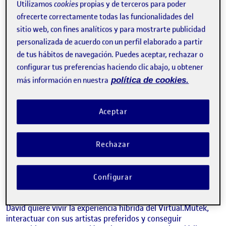
Utilizamos
cookies
propias y de terceros para poder
He escogido un ejemplo en el que David participa de una
ofrecerte correctamente todas las funcionalidades del
experiencia inmersiva con una performance de realidad
sitio web, con fines analíticos y para mostrarte publicidad
aumentada. En este caso el usuario tiene la oportunidad de
personalizada de acuerdo con un perfil elaborado a partir
experimentar con la App e interactuar con diferentes
propuestas y artistas combinando la experiencia virtual con
de tus hábitos de navegación. Puedes aceptar, rechazar o
la presencial y sus emociones varían con cada interacción
configurar tus preferencias haciendo clic abajo, u obtener
hasta llegar a culminar su experiencia logrando una de las
más información en nuestra
política de cookies.
metas que se había propuesto y por tanto llegando a un
estado de ánimo de éxtasis.
Aceptar
ESCENARIO: David –
Rechazar
Realidad Aumentada
Configurar
PLANTEAMIENTO
:
David quiere vivir la experiencia híbrida del Virtual.Mutek,
interactuar con sus artistas preferidos y conseguir