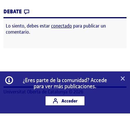
CONTRIBUTION
0
EN PEC 2 -VIRTUAL.MUTEK. ESCENARIO +
DEBATE
Lo siento, debes estar
conectado
para publicar un
comentario.
×
Información
¿Eres parte de la comunidad? Accede
para ver más publicaciones.
Universitat Oberta de Catalunya © 2026
Acceder
Este es un espacio de trabajo personal de un/a
estudiante de la Universitat Oberta de Catalunya.