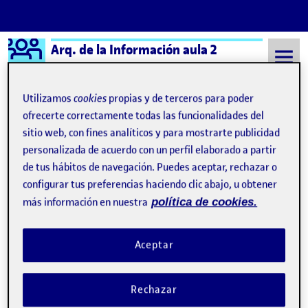
Logo Ágora
Arq. de la Información aula 2
Saltar al contenido
Utilizamos
cookies
propias y de terceros para poder
ofrecerte correctamente todas las funcionalidades del
sitio web, con fines analíticos y para mostrarte publicidad
Semestre 20212 - Aula 2
Cristine del Amo Atzberger
personalizada de acuerdo con un perfil elaborado a partir
Cristine del Amo
de tus hábitos de navegación. Puedes aceptar, rechazar o
configurar tus preferencias haciendo clic abajo, u obtener
Atzberger
más información en nuestra
política de cookies.
PEC 2 -Virtual.Mutek. Escenario + User journey map
Publicado por
Aceptar
Publicado por
Cristine del Amo Atzberger
Visibilidad:
Fecha de publicación
6 abril, 2022 1:32 pm
en PEC 2 -Virtual.Mutek. Escenari
Pública
-
23 Mar 2022
-
comentario
Rechazar