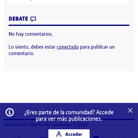
CONTRIBUTION
0
EN CONCEPTUALIZACIÓN DEL DISEÑO DE
DEBATE
No hay comentarios.
Lo siento, debes estar
conectado
para publicar un
comentario.
×
Información
¿Eres parte de la comunidad? Accede
para ver más publicaciones.
Universitat Oberta de Catalunya © 2026
Acceder