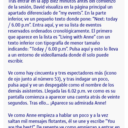
Tras entrar en la app diez minutos antes del comienzo
de la sesión, David visualiza en la página principal un
apartado diferenciado de “my events”. En la parte
inferior, ve un pequeño texto donde pone: “Next: today
/ 6.00 p.m”. Entra aquí, y ve su lista de eventos
reservados ordenados cronológicamente. El primero
que aparece en la lista es “Living with Anne” con un
texto inferior con tipografía de menor tamaño
indicando: “Today / 6.00 p.m”. Pulsa aquí y esto lo lleva
a un entorno de videollamada donde él solo puede
escribir.
Ve como hay cincuenta y tres espectadores más (icono
de ojo junto al número 53), y tras indagar un poco,
pulsa aquí y ve un despegable como el nombre de los
demás asistentes. Llegada las 6.02 p.m. ve como es su
pantalla comienza a aparecer una cuenta atrás de veinte
segundos. Tras ello… ¡Aparece su admirada Anne!
Ve como Anne empieza a hablar un poco y a la vez
saltan mil mensajes flotantes, él se une y escribe “You
are the best!”. De repente ve como empiezan a entrar en