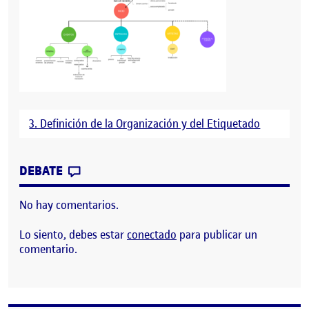
3. Definición de la Organización y del Etiquetado
CONTRIBUTION
0
EN ÁRBOL DE CONTENIDOS DE LA APP D
DEBATE
No hay comentarios.
Lo siento, debes estar
conectado
para publicar un
comentario.