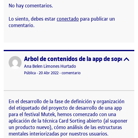
No hay comentarios.
Lo siento, debes estar
conectado
para publicar un
comentario.
Árbol de contenidos de la app de soporte a
Publicado por
expa
Publicado por
Ana Belen Limones Hurtado
Visibilidad:
Fecha de publicación
en Árbol de contenidos de la app d
Pública
-
20 Abr 2022
-
comentario
En el desarrollo de la fase de definición y organización
del etiquetado del proyecto de desarrollo de una app
para el festival Mutek, hemos comenzado con una
aplicación de la técnica Card Sorting abierto (al suponer
un producto nuevo), cómo análisis de las estructuras
mentales interiorizadas por nuestros usuarios.