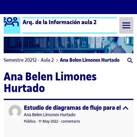
Logo Ágora
Arq. de la Información aula 2
Saltar al contenido
Semestre 20212 - Aula 2
Ana Belen Limones Hurtado
Ana Belen Limones
Hurtado
Estudio de diagramas de flujo para el dise
Publicado por
expa
Publicado por
Ana Belen Limones Hurtado
Visibilidad:
Fecha de publicación
en Estudio de diagramas de flujo p
Pública
-
11 May 2022
-
comentario