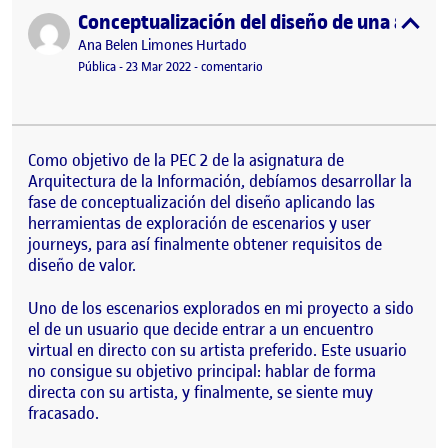
Conceptualización del diseño de una app pa
Publicado por
expa
Publicado por
Ana Belen Limones Hurtado
Visibilidad:
Fecha de publicación
en Conceptualización del diseño de
Pública
-
23 Mar 2022
-
comentario
Como objetivo de la PEC 2 de la asignatura de
Arquitectura de la Información, debíamos desarrollar la
fase de conceptualización del diseño aplicando las
herramientas de exploración de escenarios y user
journeys, para así finalmente obtener requisitos de
diseño de valor.
Uno de los escenarios explorados en mi proyecto a sido
el de un usuario que decide entrar a un encuentro
virtual en directo con su artista preferido. Este usuario
no consigue su objetivo principal: hablar de forma
directa con su artista, y finalmente, se siente muy
fracasado.