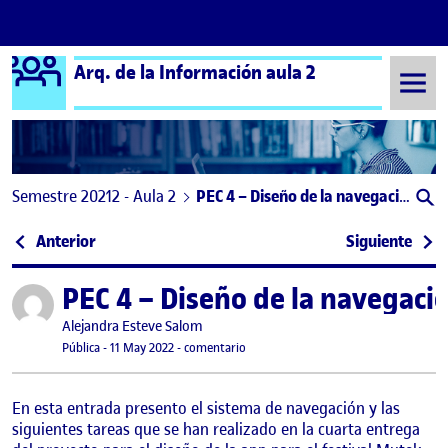
Logo Ágora
Arq. de la Información aula 2
Saltar al contenido
Semestre 20212 - Aula 2
PEC 4 – Diseño de la navegación
Navegación de entradas
: PEC 3 – Definició de la organització i l’etiquetat
: Est
Anterior
Siguiente
PEC 4 – Diseño de la navegaci
Publicado por
Publicado por
Alejandra Esteve Salom
Visibilidad:
Fecha de publicación
11 mayo, 2022 8:04 pm
en PEC 4 – Diseño de la navegación
Pública
-
11 May 2022
-
comentario
En esta entrada presento el sistema de navegación y las
siguientes tareas que se han realizado en la cuarta entrega