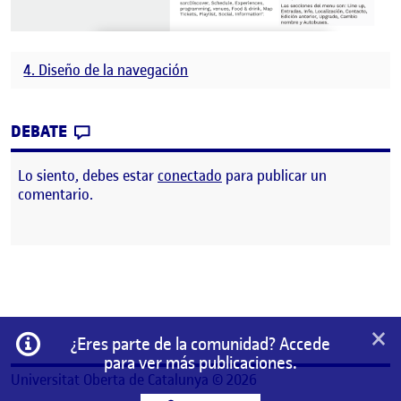
4. Diseño de la navegación
CONTRIBUTION
0
EN PEC 4 – DISEÑO DE LA NAVEGACIÓN
DEBATE
Lo siento, debes estar
conectado
para publicar un
comentario.
×
Información
¿Eres parte de la comunidad? Accede
para ver más publicaciones.
Universitat Oberta de Catalunya © 2026