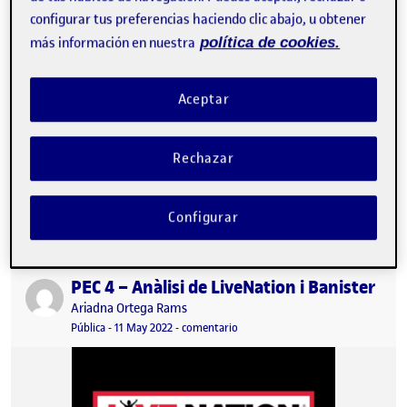
configurar tus preferencias haciendo clic abajo, u obtener
más información en nuestra
política de cookies.
Aceptar
Rechazar
PROPOSTA D’APLICACIÓ MUTEK Prototip Tan bon punt el procés
iteratiu de sketching ha quedat prou acurat, s’ha procedit a
seguir en el…
Configurar
PEC 4 – Anàlisi de LiveNation i Banister
Publicado por
Publicado por
Ariadna Ortega Rams
Visibilidad:
Fecha de publicación
27 enero, 2023 9:22 am
en PEC 4 – Anàlisi de LiveNation i 
Pública
-
11 May 2022
-
comentario