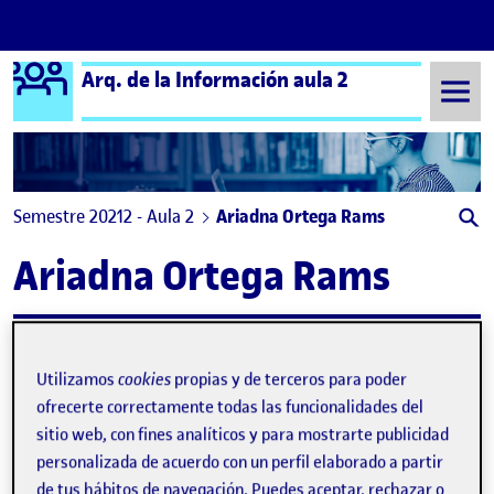
Logo Ágora
Arq. de la Información aula 2
Saltar al contenido
Semestre 20212 - Aula 2
Ariadna Ortega Rams
Ariadna Ortega Rams
PEC 5 – Prototipatge i proposta de valor
Publicado por
Publicado por
Ariadna Ortega Rams
Utilizamos
cookies
propias y de terceros para poder
Visibilidad:
Fecha de publicación
27 enero, 2023 9:22 am
en PEC 5 – Prototipatge i proposta 
Pública
-
8 Jun 2022
-
comentario
ofrecerte correctamente todas las funcionalidades del
sitio web, con fines analíticos y para mostrarte publicidad
personalizada de acuerdo con un perfil elaborado a partir
de tus hábitos de navegación. Puedes aceptar, rechazar o