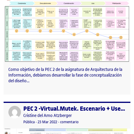
Como objetivo de la PEC 2 de la asignatura de Arquitectura de la
Información, debíamos desarrollar la fase de conceptualización
del diseño…
PEC 2 -Virtual.Mutek. Escenario + User journey map
Publicado por
Publicado por
Cristine del Amo Atzberger
Visibilidad:
Fecha de publicación
6 abril, 2022 1:32 pm
en PEC 2 -Virtual.Mutek. Escenari
Pública
-
23 Mar 2022
-
comentario