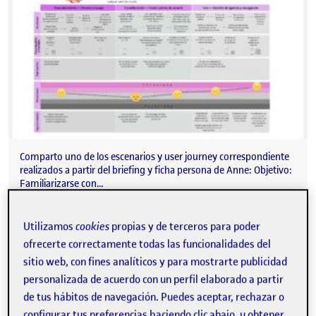
Comparto uno de los escenarios y user journey correspondiente
realizados a partir del briefing y ficha persona de Anne: Objetivo:
Familiarizarse con…
Utilizamos
cookies
propias y de terceros para poder
ofrecerte correctamente todas las funcionalidades del
Conceptualización de la Interacción
Publicado por
sitio web, con fines analíticos y para mostrarte publicidad
Publicado por
Tomás Morató Pérez-Porro
personalizada de acuerdo con un perfil elaborado a partir
Visibilidad:
Fecha de publicación
5 abril, 2022 9:15 am
en Conceptualización de la Intera
Pública
-
24 Mar 2022
-
1 comentario
de tus hábitos de navegación. Puedes aceptar, rechazar o
configurar tus preferencias haciendo clic abajo, u obtener