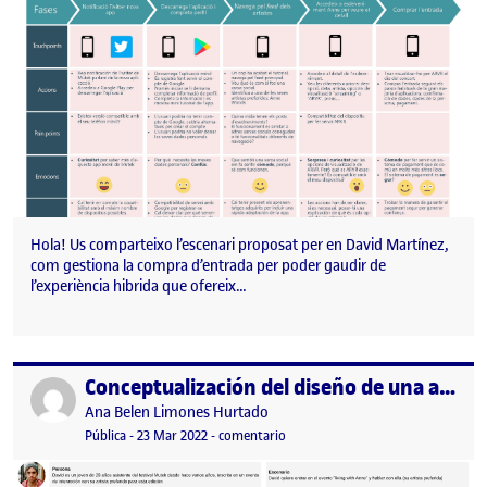
Hola! Us comparteixo l’escenari proposat per en David Martínez,
com gestiona la compra d’entrada per poder gaudir de
l’experiència hibrida que ofereix…
Conceptualización del diseño de una app para el festiva Mutek
Publicado por
Publicado por
Ana Belen Limones Hurtado
Visibilidad:
Fecha de publicación
en Conceptualización del diseño de
Pública
-
23 Mar 2022
-
comentario