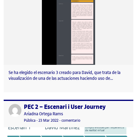
Se ha elegido el escenario 3 creado para David, que trata de la
visualización de una de las actuaciones haciendo uso de…
PEC 2 – Escenari i User Journey
Publicado por
Publicado por
Ariadna Ortega Rams
Visibilidad:
Fecha de publicación
27 enero, 2023 9:14 am
en PEC 2 – Escenari i User Journey
Pública
-
23 Mar 2022
-
comentario