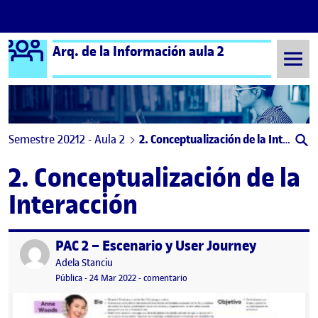
Logo Ágora
Arq. de la Información aula 2
Saltar al contenido
Semestre 20212 - Aula 2
2. Conceptualización de la Interacción
2. Conceptualización de la
Interacción
PAC 2 – Escenario y User Journey
Publicado por
Publicado por
Adela Stanciu
Visibilidad:
Fecha de publicación
5 abril, 2022 8:54 am
en PAC 2 – Escenario y User Journ
Pública
-
24 Mar 2022
-
comentario