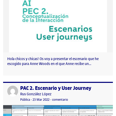
Hola chicos y chicas! Os voy a presentar el escenario que he
escogido para Anne Woods en el que Anne recibe un…
PAC 2. Escenario y User Journey
Publicado por
Publicado por
Rus González López
Visibilidad:
Fecha de publicación
5 abril, 2022 11:02 pm
en PAC 2. Escenario y User Journey
Pública
-
23 Mar 2022
-
comentario