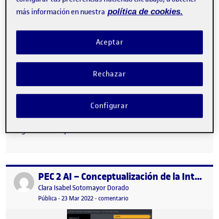
más información en nuestra
política de cookies.
Aceptar
Rechazar
Configurar
PEC-2 Conceptualización de la interacción Introducción Esta
actividad se realiza dentro del proyecto que se realiza durante la
asignatura de Arquitectura de…
PEC 2 AI – Conceptualización de la Interacción
Publicado por
Publicado por
Clara Isabel Sotomayor Dorado
Visibilidad:
Fecha de publicación
4 abril, 2022 8:01 am
en PEC 2 AI – Conceptualización de 
Pública
-
23 Mar 2022
-
comentario