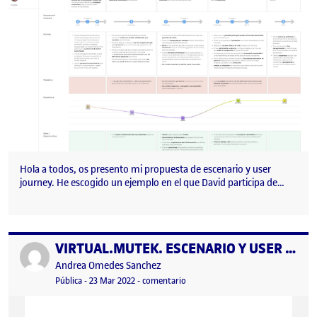
Hola a todos, os presento mi propuesta de escenario y user
journey. He escogido un ejemplo en el que David participa de…
VIRTUAL.MUTEK. ESCENARIO Y USER JOURNEY
Publicado por
Publicado por
Andrea Omedes Sanchez
Visibilidad:
Fecha de publicación
6 abril, 2022 8:29 am
en VIRTUAL.MUTEK. ESCENARIO Y
Pública
-
23 Mar 2022
-
comentario