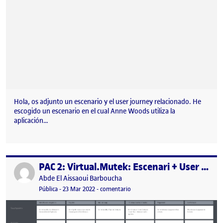
Hola, os adjunto un escenario y el user journey relacionado. He
escogido un escenario en el cual Anne Woods utiliza la
aplicación…
PAC 2: Virtual.Mutek: Escenari + User Journey
Publicado por
Publicado por
Abde El Aissaoui Barboucha
Visibilidad:
Fecha de publicación
4 abril, 2022 7:48 pm
en PAC 2: Virtual.Mutek: Escenari 
Pública
-
23 Mar 2022
-
comentario