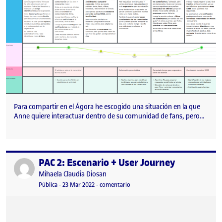
Para compartir en el Ágora he escogido una situación en la que
Anne quiere interactuar dentro de su comunidad de fans, pero…
PAC 2: Escenario + User Journey
Publicado por
Publicado por
Mihaela Claudia Diosan
Visibilidad:
Fecha de publicación
6 abril, 2022 7:12 am
en PAC 2: Escenario + User Journey
Pública
-
23 Mar 2022
-
comentario