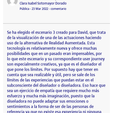
Publicado por
Clara Isabel Sotomayor Dorado
Visibilidad:
Fecha de publicación
4 abril, 2022 8:01 am
en PEC 2 AI – Conceptualización de 
Pública
-
23 Mar 2022
-
comentario
Se ha elegido el escenario 3 creado para David, que trata
de la visualización de una de las actuaciones haciendo
uso de la alternativa de Realidad Aumentada. Esta
tecnología es relativamente nueva y ofrece muchas
posibilidades que en un pasado eran impensables, por
lo que este escenario y su correspondiente user journey
son especialmente creativos, ya que es el diseñador el
que pone los límites. Por supuesto hay que tener en
cuenta que sea realizable y útil, pero se sale de los
límites de las experiencias que puedan estar en el
subconsciente del diseñador o diseñadora. Eso hace que
sea un ejercicio de empatía que requiere mucho más
esfuerzo y mucha más imaginación, puesto que la
diseñadora no puede adaptar sus emociones o
sentimientos a la forma de ser de las personas de
referencia ya que no existe esa experiencia ni ninguna