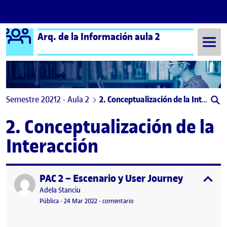
Logo Ágora
Arq. de la Información aula 2
Saltar al contenido
Semestre 20212 - Aula 2
2. Conceptualización de la Interacción
2. Conceptualización de la
Interacción
PAC 2 – Escenario y User Journey
Publicado por
expa
Publicado por
Adela Stanciu
Visibilidad:
Fecha de publicación
5 abril, 2022 8:54 am
en PAC 2 – Escenario y User Journ
Pública
-
24 Mar 2022
-
comentario