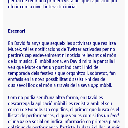
per tal de tenir una primera vista del que l’aplicació pot
oferir com a nivell interactiu inicial.
Escenari
En David fa anys que segueix les activitats que realitza
Mutek, té les notificacions de Twitter activades per no
perdre’s cap esdeveniment ni noticia rellevant del món
de la música. El mòbil sona, en David mira la pantalla i
veu que Mutek a fet un post indicant l’inici de
temporada dels festivals que organitza i, sobretot, fan
èmfasis en la nova possibilitat d’assistir-hi des de
qualsevol lloc del món a través de la seva
app
mòbil.
Com no podia ser d’una altra forma, en David es
descarrega la aplicació mòbil i es registra amb el seu
correu de Google. Un cop dins, el primer que busca és el
llistat de performances, el que veu es com si fos un
feed
d’una xarxa social on indica informació en primera plana
del tipus de performance, l’artista, la data i el lloc. A més