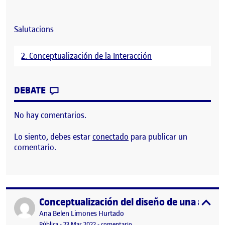
Salutacions
2. Conceptualización de la Interacción
CONTRIBUTION
0
EN PEC 2 – ESCENARI I USER JOURNEY
DEBATE
No hay comentarios.
Lo siento, debes estar
conectado
para publicar un
comentario.
Conceptualización del diseño de una app pa
Publicado por
expa
Publicado por
Ana Belen Limones Hurtado
Visibilidad:
Fecha de publicación
en Conceptualización del diseño de
Pública
-
23 Mar 2022
-
comentario