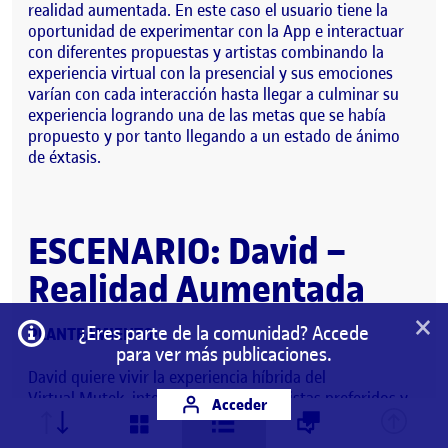
realidad aumentada. En este caso el usuario tiene la
oportunidad de experimentar con la App e interactuar
con diferentes propuestas y artistas combinando la
experiencia virtual con la presencial y sus emociones
varían con cada interacción hasta llegar a culminar su
experiencia logrando una de las metas que se había
propuesto y por tanto llegando a un estado de ánimo
de éxtasis.
ESCENARIO: David –
Realidad Aumentada
×
Información
¿Eres parte de la comunidad? Accede
PLANTEAMIENTO
:
para ver más publicaciones.
David quiere vivir la experiencia híbrida del
Virtual.Mutek, interactuar con sus artistas preferidos y
Acceder
conseguir contenidos para su sección sobre eventos en
el periódico. Desde la sala Apolo de Barcelona donde