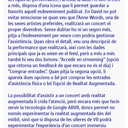
a més, disposa d’una icona que li permet guardar a
favorits aquell esdeveniment publicat. En David no pot
evitar emocionar-se quan veu que l’Anne Woods, una de
les seves artistes preferides, realitzarà un concert el
proper divendres. Sense dubtar-ho ni un segon més,
pitja a l’esdeveniment per veure com podria gestionar
l’assistència. Quan obra el detall, veu una descripció de
la performance que realitzarà, així com les dades
principals que ja es veien en el
feed
, però a més a més
també hi veu dos botons: “Accedir en
streaming
” (opció
que retorna un
feedback
de que encara no és el dia) i
“Comprar entrades”. Quan pitja la segona opció, li
apareix dues opcions o bé pot comprar les entrades
d’asistència física o bé l’opció de Realitat Augmentada.
La possibilitat d’assistir a un concert amb realitat
augmentada li crida l’atenció, però encara més que facin
servir la tecnologia de Google ARVR, doncs permet no
només experimentar la realitat augmentada des del
mòbil, sinó que si disposa de les ulleres de VR podrà
experimentar l’experiència d’un concert immersiu