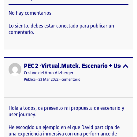
No hay comentarios.
Lo siento, debes estar
conectado
para publicar un
comentario.
PEC 2 -Virtual.Mutek. Escenario + User jo
Publicado por
expa
Publicado por
Cristine del Amo Atzberger
Visibilidad:
Fecha de publicación
6 abril, 2022 1:32 pm
en PEC 2 -Virtual.Mutek. Escenari
Pública
-
23 Mar 2022
-
comentario
Hola a todos, os presento mi propuesta de escenario y
user journey.
He escogido un ejemplo en el que David participa de
una experiencia inmersiva con una performance de