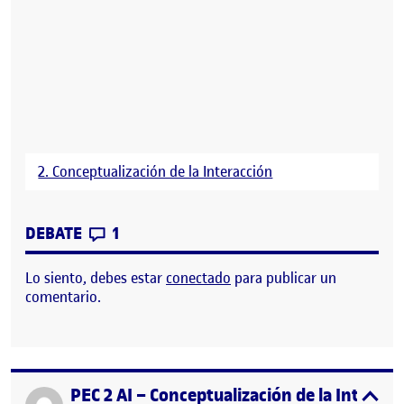
2. Conceptualización de la Interacción
CONTRIBUTIONS
EN CONCEPTUALIZACIÓN DE LA INTERA
DEBATE
1
Lo siento, debes estar
conectado
para publicar un
comentario.
PEC 2 AI – Conceptualización de la Interacc
Publicado por
expa