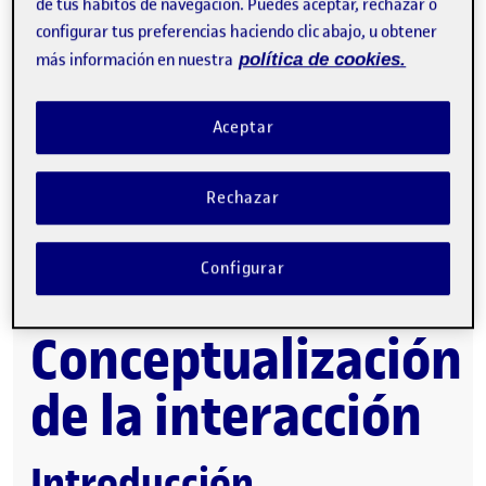
de tus hábitos de navegación. Puedes aceptar, rechazar o
configurar tus preferencias haciendo clic abajo, u obtener
más información en nuestra
política de cookies.
Aceptar
Conceptualización de la Interacción
Publicado por
expa
Publicado por
Tomás Morató Pérez-Porro
Rechazar
Visibilidad:
Fecha de publicación
5 abril, 2022 9:15 am
en Conceptualización de la Intera
Pública
-
24 Mar 2022
-
1 comentario
Configurar
PEC-2
Conceptualización
de la interacción
Introducción