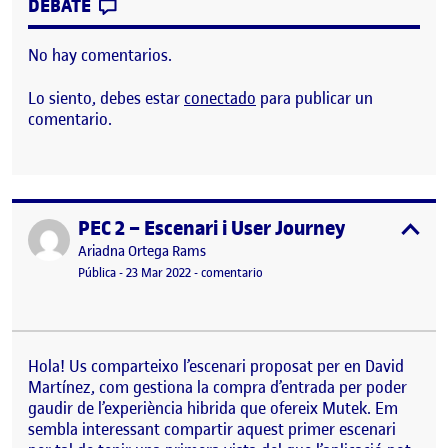
CONTRIBUTION
0
EN PEC 2 AI – CONCEPTUALIZACIÓN DE L
DEBATE
No hay comentarios.
Lo siento, debes estar
conectado
para publicar un
comentario.
PEC 2 – Escenari i User Journey
Publicado por
expa
Publicado por
Ariadna Ortega Rams
Visibilidad:
Fecha de publicación
27 enero, 2023 9:14 am
en PEC 2 – Escenari i User Journey
Pública
-
23 Mar 2022
-
comentario
Hola! Us comparteixo l’escenari proposat per en David
Martínez, com gestiona la compra d’entrada per poder
gaudir de l’experiència hibrida que ofereix Mutek. Em
sembla interessant compartir aquest primer escenari