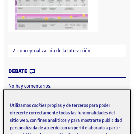
2. Conceptualización de la Interacción
CONTRIBUTION
0
EN PAC 2 – ESCENARIO Y USER JOURNEY
DEBATE
No hay comentarios.
Lo siento, debes estar
conectado
para publicar un
comentario.
Utilizamos
cookies
propias y de terceros para poder
ofrecerte correctamente todas las funcionalidades del
sitio web, con fines analíticos y para mostrarte publicidad
personalizada de acuerdo con un perfil elaborado a partir